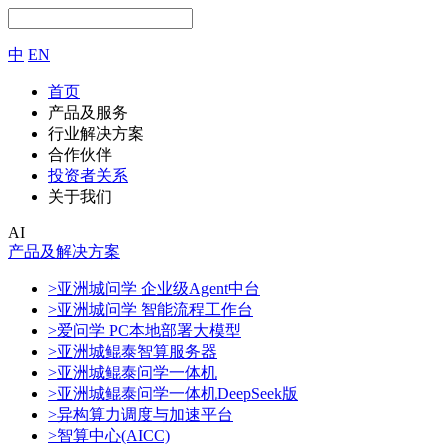
中
EN
首页
产品及服务
行业解决方案
合作伙伴
投资者关系
关于我们
AI
产品及解决方案
>亚洲城问学 企业级Agent中台
>亚洲城问学 智能流程工作台
>爱问学 PC本地部署大模型
>亚洲城鲲泰智算服务器
>亚洲城鲲泰问学一体机
>亚洲城鲲泰问学一体机DeepSeek版
>异构算力调度与加速平台
>智算中心(AICC)