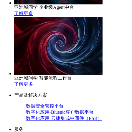
亚洲城问学 企业级Agent中台
了解更多
亚洲城问学 智能流程工作台
了解更多
产品及解决方案
数据安全管控平台
数字化应用-Bluenic客户数据平台
数字化应用-云捷集成中间件（ESB）
服务